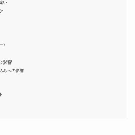
違い
か
ー）
の影響
込みへの影響
ト